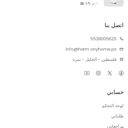
١٦٠٫٠٠ ₪
اتصل بنا
55280
05625
info@harm
onyhome.ps
فلسطين - الخليل - نمرة
حسابي
لوحة التحكم
طلباتي
مراجعاتي