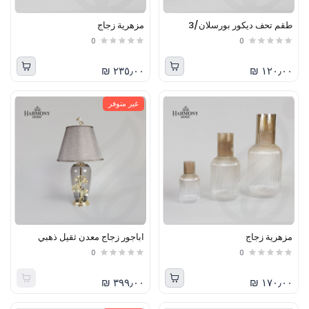
طقم تحف ديكور بورسلان/3
مزهرية زجاج
0
0
٢٣٥٫٠٠ ₪
١٢٠٫٠٠ ₪
غير متوفر
مزهرية زجاج
اباجور زجاج معدن ثقيل ذهبي
0
0
٣٩٩٫٠٠ ₪
١٧٠٫٠٠ ₪