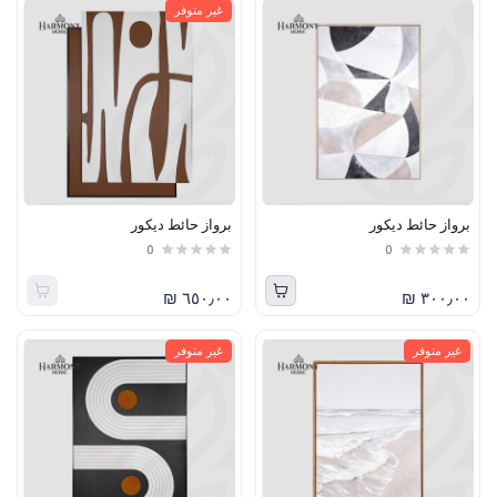
غير متوفر
برواز حائط ديكور
برواز حائط ديكور
0
0
٦٥٠٫٠٠ ₪
٣٠٠٫٠٠ ₪
غير متوفر
غير متوفر