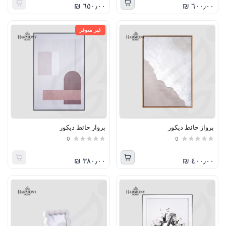
٦٥٠٫٠٠ ₪
٦٠٠٫٠٠ ₪
غير متوفر
برواز حائط ديكور
برواز حائط ديكور
0
0
٣٨٠٫٠٠ ₪
٤٠٠٫٠٠ ₪