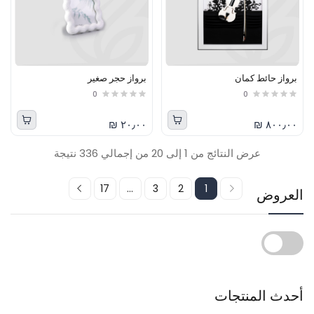
برواز حائط كمان
برواز حجر صغير
0
0
٢٠٫٠٠ ₪
٨٠٠٫٠٠ ₪
عرض النتائج من 1 إلى 20 من إجمالي 336 نتيجة
17
...
3
2
1
العروض
أحدث المنتجات