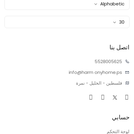
Alphabetic
30
اتصل بنا
55280
05625
info@harm
onyhome.ps
فلسطين - الخليل - نمرة
حسابي
لوحة التحكم