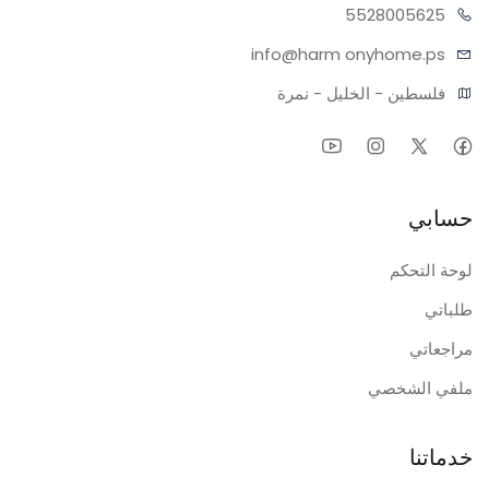
55280
05625
info@harm
onyhome.ps
فلسطين - الخليل - نمرة
حسابي
لوحة التحكم
طلباتي
مراجعاتي
ملفي الشخصي
خدماتنا