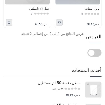
برواز ستاند
تيبل لام تايملس
0
0
٣٤٠٫٠٠ ₪
٨٥٫٠٠ ₪
عرض النتائج من 1 إلى 2 من إجمالي 2 نتيجة
العروض
أحدث المنتجات
سطل دعسة 50 لتر مستطيل
0
مراجعة
٢٨٠٫٠٠ ₪