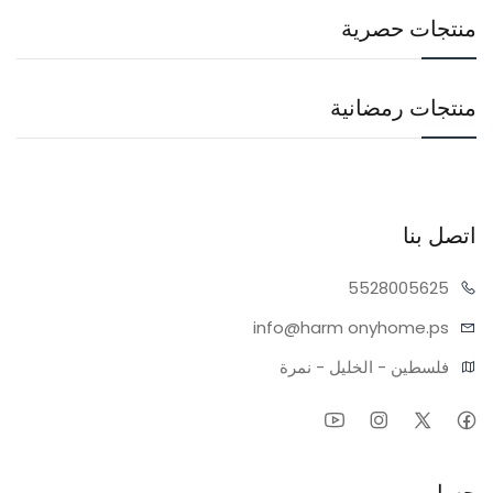
منتجات حصرية
منتجات رمضانية
اتصل بنا
55280
05625
info@harm
onyhome.ps
فلسطين - الخليل - نمرة