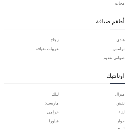
مجات
أطقم ضيافة
هندي
زجاج
ترامس
عربيات ضيافة
صواني تقديم
اوتانتيك
ميرال
ليلك
نقش
ماريسيلا
لقاء
خزامى
جوار
فيلورا