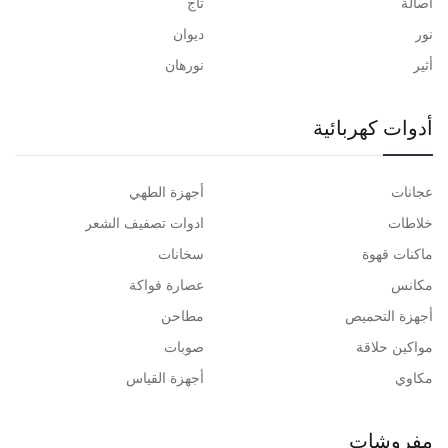
أصالة
تاج
نور
ديوان
أثير
نورهان
أدوات كهربائية
عجانات
أجهزة الطهي
خلاطات
ادوات تصفيف الشعر
ماكنات قهوة
سخانات
مكانس
عصارة فواكة
أجهزة التحميص
مطاحن
مواكين حلاقة
صوبات
مكاوي
أجهزة القياس
مفروشات