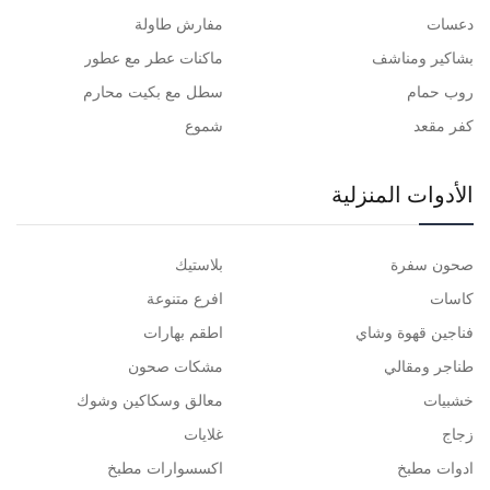
دعسات
مفارش طاولة
بشاكير ومناشف
ماكنات عطر مع عطور
روب حمام
سطل مع بكيت محارم
كفر مقعد
شموع
الأدوات المنزلية
صحون سفرة
بلاستيك
كاسات
افرع متنوعة
فناجين قهوة وشاي
اطقم بهارات
طناجر ومقالي
مشكات صحون
خشبيات
معالق وسكاكين وشوك
زجاج
غلايات
ادوات مطبخ
اكسسوارات مطبخ