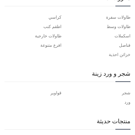
طاولات سفرة
كراسي
طاولات وسط
اطقم كنب
اسكملات
طاولات خارجية
قناصل
افرع متنوعة
خزائن احذية
شجر و ورد زينة
شجر
قواوير
ورد
منتجات حديثة