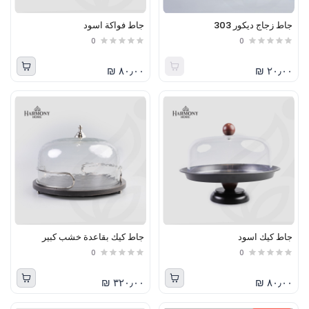
جاط زجاج ديكور 303
جاط فواكة اسود
0
0
٨٠٫٠٠ ₪
٢٠٫٠٠ ₪
جاط كيك اسود
جاط كيك بقاعدة خشب كبير
0
0
٣٢٠٫٠٠ ₪
٨٠٫٠٠ ₪