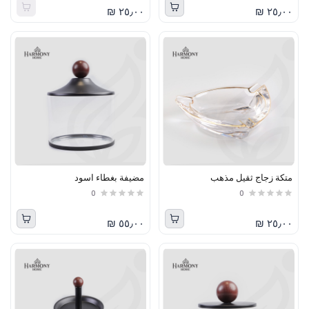
٢٥٫٠٠ ₪
٢٥٫٠٠ ₪
متكة زجاج ثقيل مذهب
مضيفة بغطاء اسود
0
0
٥٥٫٠٠ ₪
٢٥٫٠٠ ₪