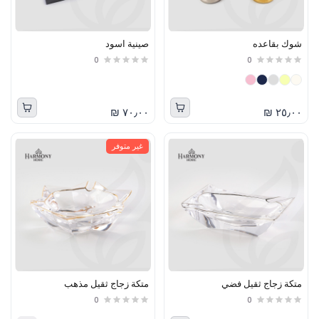
شوك بقاعده
صينية اسود
0
0
٧٠٫٠٠ ₪
٢٥٫٠٠ ₪
غير متوفر
متكة زجاج ثقيل فضي
متكة زجاج ثقيل مذهب
0
0