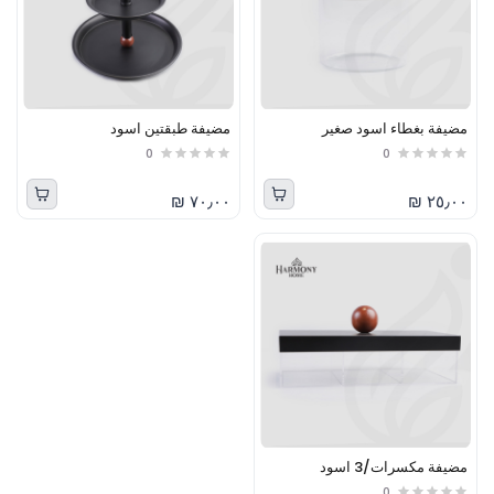
مضيفة بغطاء اسود صغير
مضيفة طبقتين اسود
0
0
٧٠٫٠٠ ₪
٢٥٫٠٠ ₪
مضيفة مكسرات/3 اسود
0