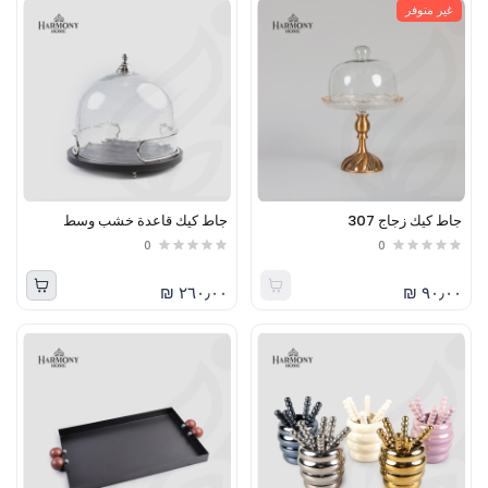
غير متوفر
جاط كيك زجاج 307
جاط كيك قاعدة خشب وسط
0
0
٢٦٠٫٠٠ ₪
٩٠٫٠٠ ₪