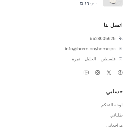
١٦٠٫٠٠ ₪
اتصل بنا
55280
05625
info@harm
onyhome.ps
فلسطين - الخليل - نمرة
حسابي
لوحة التحكم
طلباتي
مراجعاتي