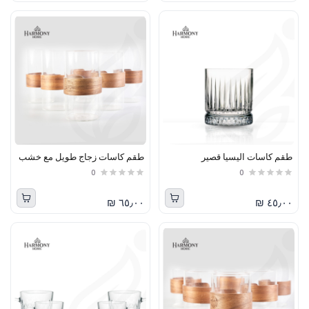
طقم كاسات اليسيا قصير
طقم كاسات زجاج طويل مع خشب
0
0
٦٥٫٠٠ ₪
٤٥٫٠٠ ₪