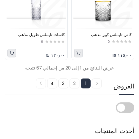
كاس تايملس كبير مذهب
كاسات تايملس طويل مذهب
0
0
١٢٠٫٠٠ ₪
١١٥٫٠٠ ₪
عرض النتائج من 1 إلى 20 من إجمالي 67 نتيجة
4
3
2
1
العروض
أحدث المنتجات