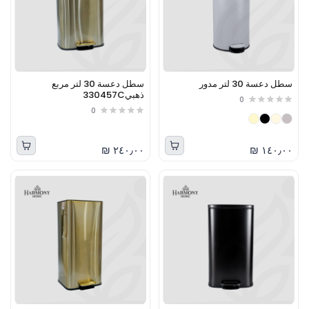
سطل دعسة 30 لتر مدور
سطل دعسة 30 لتر مربع
ذهبي330457C
0
0
٢٤٠٫٠٠ ₪
١٤٠٫٠٠ ₪