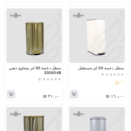
سطل دعسة 20 لتر مستطيل
سطل دعسة 30 لتر بيضاوي ذهبي
330604B
0
0
٢١٠٫٠٠ ₪
١٦٠٫٠٠ ₪