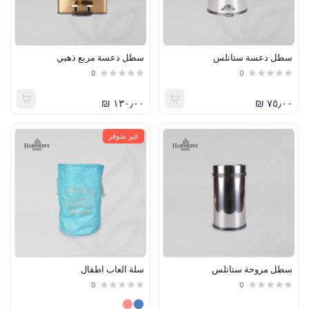
سطل دعسة ستانلس
سطل دعسة مربع ذهبي
0
0
١٣٠٫٠٠ ₪
٧٥٫٠٠ ₪
غير متوفر
سطل مروحة ستانلس
سلة العاب اطفال
0
0