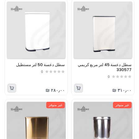
سطل دعسة 45 لتر مربع كريمي
سطل دعسة 50 لتر مستطيل
330577
0
0
٢٨٠٫٠٠ ₪
٣١٠٫٠٠ ₪
غير متوفر
غير متوفر