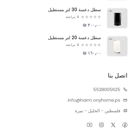
سطل دعسة 30 لتر مستطيل
0
مراجعة
٢٠٠٫٠٠ ₪
سطل دعسة 20 لتر مستطيل
0
مراجعة
١٦٠٫٠٠ ₪
اتصل بنا
55280
05625
info@harm
onyhome.ps
فلسطين - الخليل - نمرة