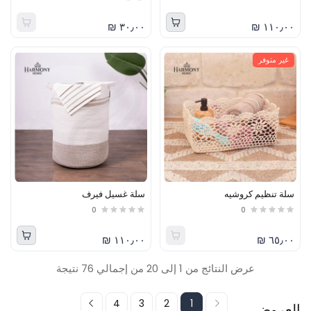
٣٠٫٠٠ ₪
١١٠٫٠٠ ₪
غير متوفر
سلة تنظيم كروشيه
سلة غسيل فيرف
0
0
١١٠٫٠٠ ₪
٦٥٫٠٠ ₪
عرض النتائج من 1 إلى 20 من إجمالي 76 نتيجة
4
3
2
1
العروض